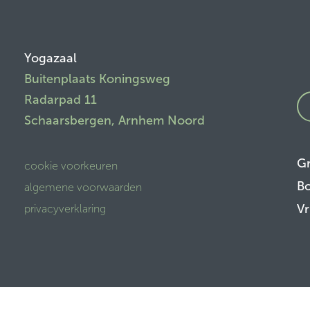
Yogazaal
Buitenplaats Koningsweg
Radarpad 11
Schaarsbergen, Arnhem Noord
Gr
cookie voorkeuren
Bo
algemene voorwaarden
Vr
privacyverklaring