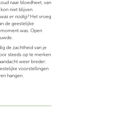
koud naar bloedheet, van
kon niet blijven
was er nodig?
Het vroeg
n de geestelijke
at moment was. Open
nauwde.
ig de zachtheid van je
oor steeds op te merken
 aandacht weer breder:
telijke voorstellingen
ven hangen.