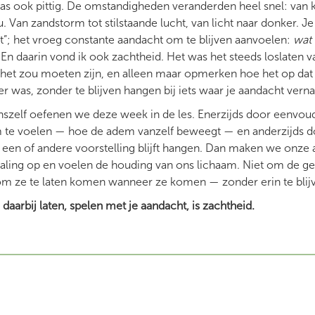
was ook pittig. De omstandigheden veranderden heel snel: van 
 Van zandstorm tot stilstaande lucht, van licht naar donker. Je 
t”; het vroeg constante aandacht om te blijven aanvoelen:
wat 
 daarin vond ik ook zachtheid. Het was het steeds loslaten va
e het zou moeten zijn, en alleen maar opmerken hoe het op d
er was, zonder te blijven hangen bij iets waar je aandacht ver
nszelf oefenen we deze week in de les. Enerzijds door eenvoud
m te voelen — hoe de adem vanzelf beweegt — en anderzijds d
een of andere voorstelling blijft hangen. Dan maken we onze
ng op en voelen de houding van ons lichaam. Niet om de gees
om ze te laten komen wanneer ze komen — zonder erin te blij
aarbij laten, spelen met je aandacht, is zachtheid.