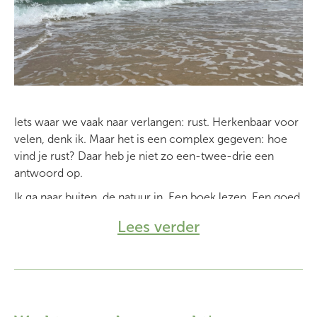
Iets waar we vaak naar verlangen: rust. Herkenbaar voor
velen, denk ik. Maar het is een complex gegeven: hoe
vind je rust? Daar heb je niet zo een-twee-drie een
antwoord op.
Ik ga naar buiten, de natuur in. Een boek lezen. Een goed
gesprek met iemand voeren. Alleen zijn. Met anderen
Lees verder
zijn. Een instrument bespelen. Mediteren. Tuinieren.
Spelen. Yoga. Ga zo maar door…
Ik vind het interessant om te kijken naar wat er eigenlijk
gebeurt als ik geen rust ervaar. Dan ervaar ik iets wat ik
met mijn denken "onrust" noem. Wat er voor mij het