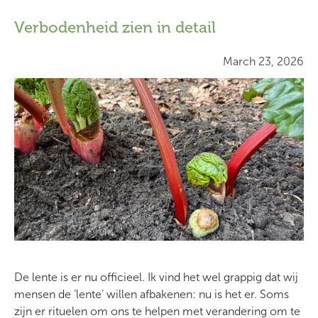
details kunnen we in het nu waarnemen?
Ik denk dat we als mensen allemaal blij willen zijn. Het is
Verbodenheid zien in detail
een aangename emotie. Maar we zijn niet altijd blij. En
dan hebben we de neiging te denken dat als we dit of dat
March 23, 2026
doen, iets bereiken of iets buiten onszelf veranderen, we
weer blij zullen zijn. Onze blijheid wordt dan afhankelijk
van omstandigheden. En omdat omstandigheden
voortdurend veranderen, raken we verstrikt in een
blij/niet-blij cyclus. Als we blij zijn, zijn we tegelijkertijd
bang dat het weer voorbijgaat. En als we niet blij zijn,
doen we ons best om weer blij te worden.
Het oosterse perspectief is anders. Het komt neer op het
verwelkomen van al onze innerlijke bewegingen. Het is
best een oefening om met alle opkomende gedachten,
gevoelens en sensaties oké te zijn. Vaak denken we dat
dit betekent dat we alles aan onszelf maar goed moeten
De lente is er nu officieel. Ik vind het wel grappig dat wij
vinden en dat er niets meer verandert. Maar het is juist
mensen de ‘lente’ willen afbakenen: nu is het er. Soms
andersom: als we vriendelijk kunnen zijn voor ons
zijn er rituelen om ons te helpen met verandering om te