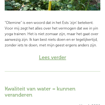
met bewondering? Met
mono no aware
: alsof het
gevoel en de gedachten er nooit eerder zijn geweest en
straks alweer verdwenen zullen zijn. Als iets heel unieks
dat alleen nu bestaat en nooit meer precies zo
“Olemine” is een woord dat in het Ests ‘zijn’ betekent.
terugkomt.
Voor mij zegt het alles over het vermogen dat we in yin
yoga trainen. Het is niet zomaar zijn, maar het gaat over
aanwezig zijn. Ik kan best niets doen en er tegelijkertijd,
zonder iets te doen, met mijn geest ergens anders zijn.
Dat is geen aanwezig zijn. Aanwezig zijn betekent dat je
je aandacht erbij hebt. Je bent er werkelijk bij, met al je
Lees verder
zintuigen.
Wat ik interessant vind, is: hoe komt het dat we als
mensen makkelijker afwezig lijken te zijn, en dat het ons
oefening vraagt om met onze aandacht aanwezig te zijn
bij wat er nu, op dit moment, gebeurt? In het Engels
Kwaliteit van water = kunnen
spreekt men over “human being”; het is inherent aan
veranderen
mens-zijn om aanwezig te zijn. En toch vraagt het echte
oefening om met onze aandacht erbij te blijven.